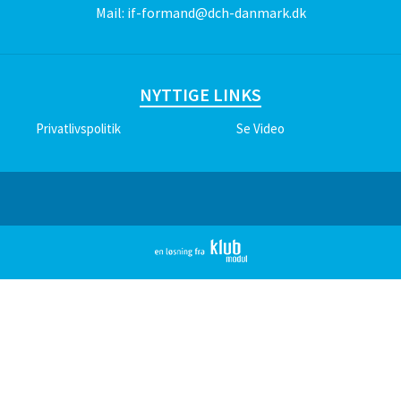
Mail:
if-formand@dch-danmark.dk
NYTTIGE LINKS
Privatlivspolitik
Se Video