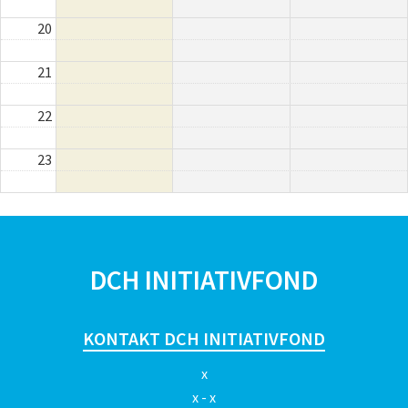
20
21
22
23
SPONSORER
DCH INITIATIVFOND
KONTAKT DCH INITIATIVFOND
x
x - x