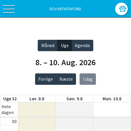
DCH INITIATIVFOND
Vis alle
Måned
Uge
Agenda
8. – 10. Aug. 2026
Forrige
Næste
I dag
Uge 32
Lør. 8.8
Søn. 9.8
Man. 10.8
Hele
dagen
00