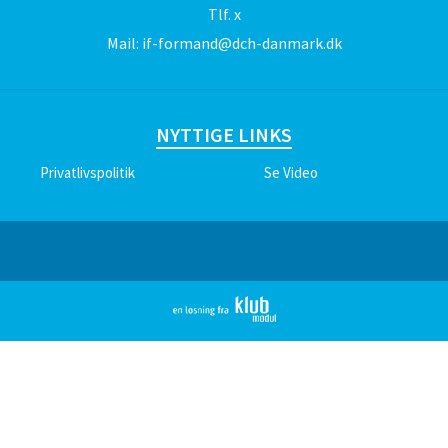
Tlf.
x
Mail:
if-formand@dch-danmark.dk
NYTTIGE LINKS
Privatlivspolitik
Se Video