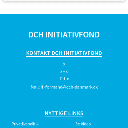
SPONSORER
DCH INITIATIVFOND
KONTAKT DCH INITIATIVFOND
x
x - x
Tlf.
x
Mail:
if-formand@dch-danmark.dk
NYTTIGE LINKS
Privatlivspolitik
Se Video